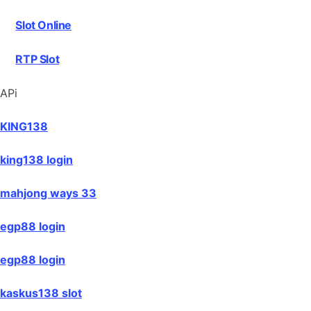
Slot Online
RTP Slot
APi
KING138
king138 login
mahjong ways 33
egp88 login
egp88 login
kaskus138 slot