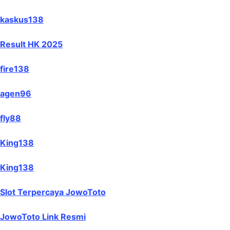
kaskus138
Result HK 2025
fire138
agen96
fly88
King138
King138
Slot Terpercaya JowoToto
JowoToto Link Resmi