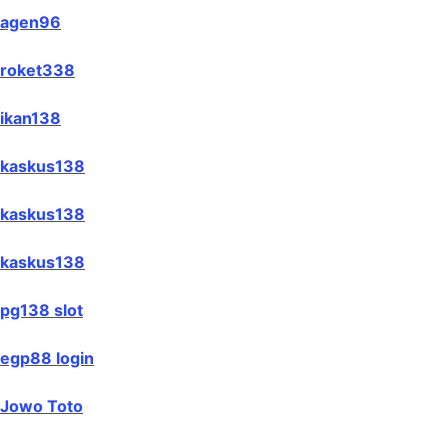
agen96
roket338
ikan138
kaskus138
kaskus138
kaskus138
pg138 slot
egp88 login
Jowo Toto