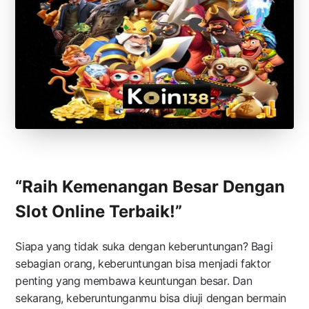
“Raih Kemenangan Besar Dengan
Slot Online Terbaik!”
Siapa yang tidak suka dengan keberuntungan? Bagi
sebagian orang, keberuntungan bisa menjadi faktor
penting yang membawa keuntungan besar. Dan
sekarang, keberuntunganmu bisa diuji dengan bermain