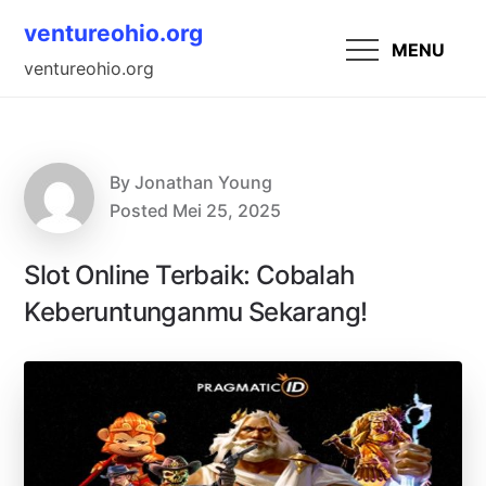
Skip
ventureohio.org
to
MENU
content
ventureohio.org
By
Jonathan Young
Posted
Mei 25, 2025
Slot Online Terbaik: Cobalah
Keberuntunganmu Sekarang!