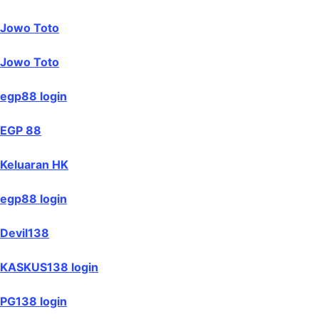
Jowo Toto
Jowo Toto
egp88 login
EGP 88
Keluaran HK
egp88 login
Devil138
KASKUS138 login
PG138 login