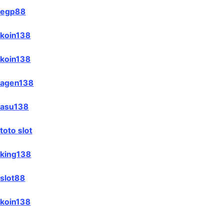
egp88
koin138
koin138
agen138
asu138
toto slot
king138
slot88
koin138