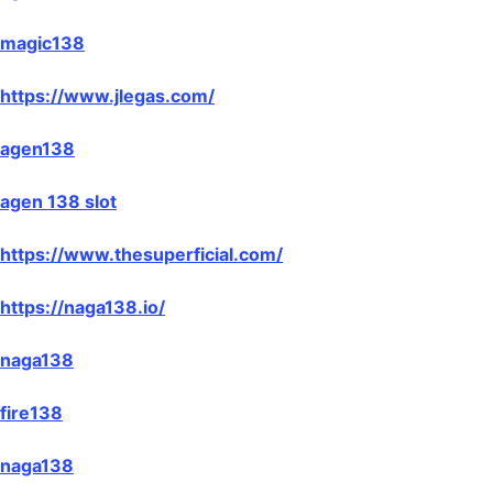
magic138
https://www.jlegas.com/
agen138
agen 138 slot
https://www.thesuperficial.com/
https://naga138.io/
naga138
fire138
naga138