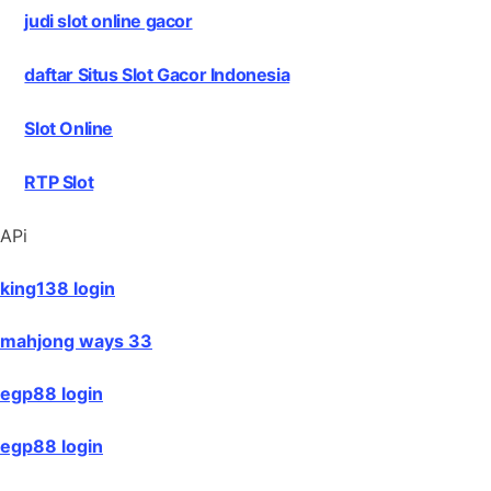
judi slot online gacor
daftar Situs Slot Gacor Indonesia
Slot Online
RTP Slot
APi
king138 login
mahjong ways 33
egp88 login
egp88 login