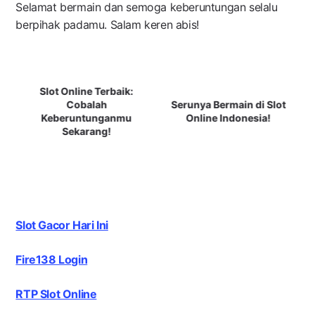
Selamat bermain dan semoga keberuntungan selalu
berpihak padamu. Salam keren abis!
Navigasi
Slot Online Terbaik:
Pos
Cobalah
Serunya Bermain di Slot
Keberuntunganmu
Online Indonesia!
Sekarang!
Slot Gacor Hari Ini
Fire138 Login
RTP Slot Online