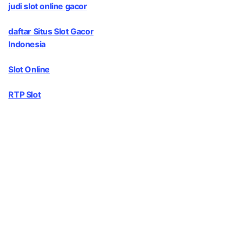
judi slot online gacor
daftar Situs Slot Gacor
Indonesia
Slot Online
RTP Slot