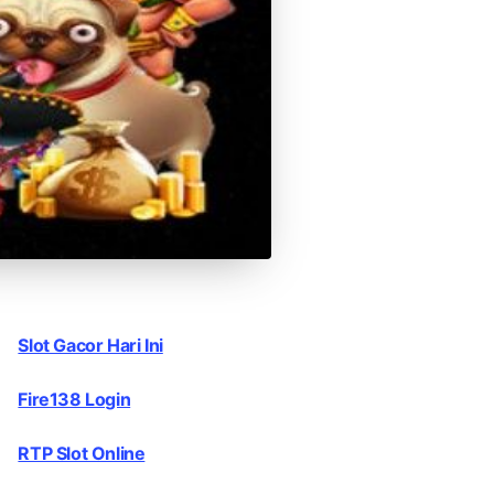
Slot Gacor Hari Ini
Fire138 Login
RTP Slot Online