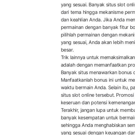
yang sesuai. Banyak situs slot o
dari tema hingga mekanisme perma
dan keahlian Anda. Jika Anda men
permainan dengan banyak fitur bo
pilihlah permainan dengan mekan
yang sesuai, Anda akan lebih men
besar.
Trik lainnya untuk memaksimalka
adalah dengan memanfaatkan promo
Banyak situs menawarkan bonus de
Manfaatkanlah bonus ini untuk m
waktu bermain Anda. Selain itu, 
situs slot online tersebut. Promo
keseruan dan potensi kemenangan
Terakhir, jangan lupa untuk memba
banyak kesempatan untuk bermai
sehingga Anda menghabiskan semu
yang sesuai dengan keuangan dan