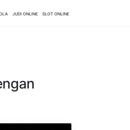
BOLA
JUDI ONLINE
SLOT ONLINE
Dengan