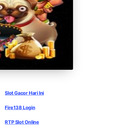
Slot Gacor Hari Ini
Fire138 Login
RTP Slot Online