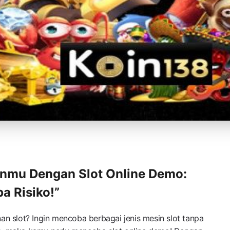
nmu Dengan Slot Online Demo:
a Risiko!”
 slot? Ingin mencoba berbagai jenis mesin slot tanpa