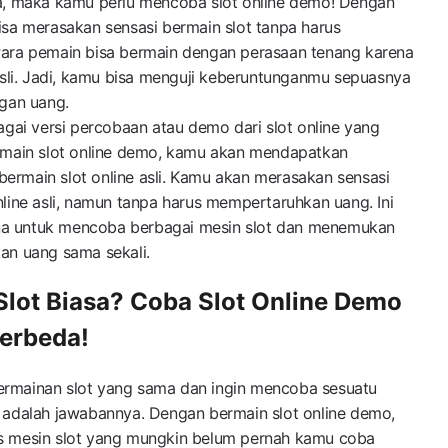
ya, maka kamu perlu mencoba slot online demo! Dengan
isa merasakan sensasi bermain slot tanpa harus
Para pemain bisa bermain dengan perasaan tenang karena
asli. Jadi, kamu bisa menguji keberuntunganmu sepuasnya
ngan uang.
agai versi percobaan atau demo dari slot online yang
ermain slot online demo, kamu akan mendapatkan
rmain slot online asli. Kamu akan merasakan sensasi
line asli, namun tanpa harus mempertaruhkan uang. Ini
a untuk mencoba berbagai mesin slot dan menemukan
an uang sama sekali.
lot Biasa? Coba Slot Online Demo
erbeda!
rmainan slot yang sama dan ingin mencoba sesuatu
 adalah jawabannya. Dengan bermain slot online demo,
s mesin slot yang mungkin belum pernah kamu coba