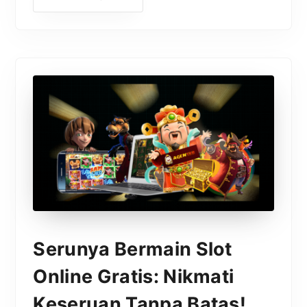
Serunya Bermain Slot
Online Gratis: Nikmati
Keseruan Tanpa Batas!