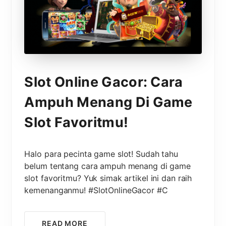
Slot Online Gacor: Cara
Ampuh Menang Di Game
Slot Favoritmu!
Halo para pecinta game slot! Sudah tahu
belum tentang cara ampuh menang di game
slot favoritmu? Yuk simak artikel ini dan raih
kemenanganmu! #SlotOnlineGacor #C
READ MORE