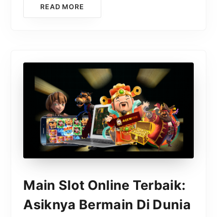
READ MORE
Main Slot Online Terbaik:
Asiknya Bermain Di Dunia