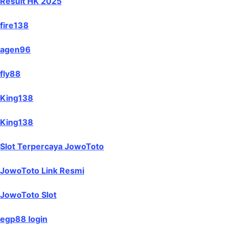
Result HK 2025
fire138
agen96
fly88
King138
King138
Slot Terpercaya JowoToto
JowoToto Link Resmi
JowoToto Slot
egp88 login