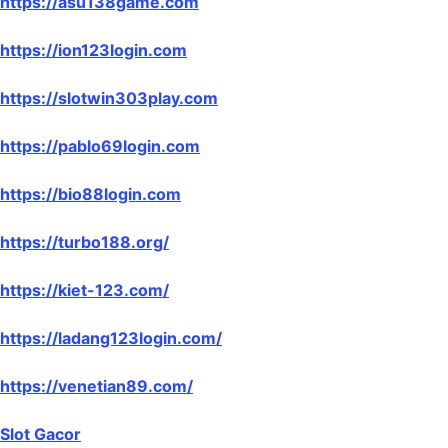
https://asu138game.com
https://ion123login.com
https://slotwin303play.com
https://pablo69login.com
https://bio88login.com
https://turbo188.org/
https://kiet-123.com/
https://ladang123login.com/
https://venetian89.com/
Slot Gacor