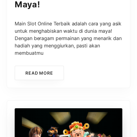
Maya!
Main Slot Online Terbaik adalah cara yang asik
untuk menghabiskan waktu di dunia maya!
Dengan beragam permainan yang menarik dan
hadiah yang menggiurkan, pasti akan
membuatmu
READ MORE