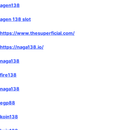
agen138
agen 138 slot
https://www.thesuperficial.com/
https://naga138.io/
naga138
fire138
naga138
egp88
koin138