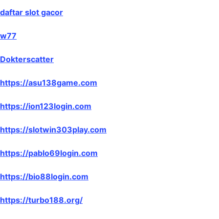
daftar slot gacor
w77
Dokterscatter
https://asu138game.com
https://ion123login.com
https://slotwin303play.com
https://pablo69login.com
https://bio88login.com
https://turbo188.org/