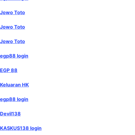
Jowo Toto
Jowo Toto
Jowo Toto
egp88 login
EGP 88
Keluaran HK
egp88 login
Devil138
KASKUS138 login