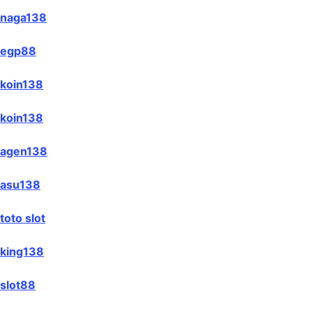
naga138
egp88
koin138
koin138
agen138
asu138
toto slot
king138
slot88