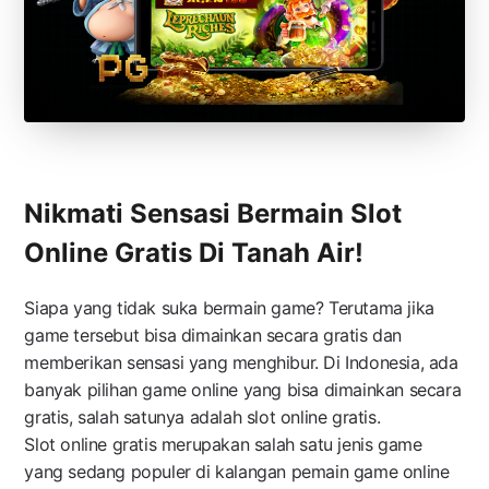
Nikmati Sensasi Bermain Slot
Online Gratis Di Tanah Air!
Siapa yang tidak suka bermain game? Terutama jika
game tersebut bisa dimainkan secara gratis dan
memberikan sensasi yang menghibur. Di Indonesia, ada
banyak pilihan game online yang bisa dimainkan secara
gratis, salah satunya adalah slot online gratis.
Slot online gratis merupakan salah satu jenis game
yang sedang populer di kalangan pemain game online