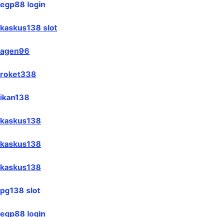
egp88 login
kaskus138 slot
agen96
roket338
ikan138
kaskus138
kaskus138
kaskus138
pg138 slot
egp88 login