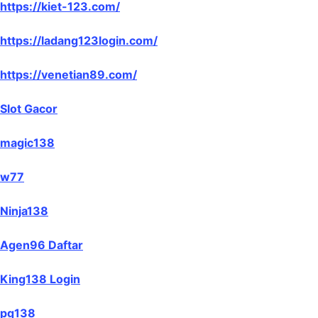
https://kiet-123.com/
https://ladang123login.com/
https://venetian89.com/
Slot Gacor
magic138
w77
Ninja138
Agen96 Daftar
King138 Login
pg138