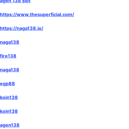
agen 138 slot
https://www.thesuperficial.com/
https://naga138.io/
naga138
fire138
naga138
egp88
koin138
koin138
agen138