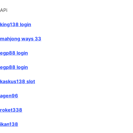
APi
king138 login
mahjong ways 33
egp88 login
egp88 login
kaskus138 slot
agen96
roket338
ikan138