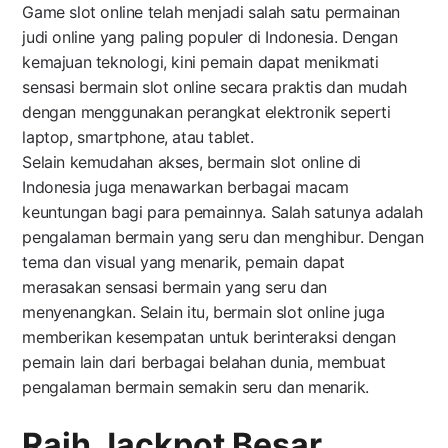
Game slot online telah menjadi salah satu permainan
judi online yang paling populer di Indonesia. Dengan
kemajuan teknologi, kini pemain dapat menikmati
sensasi bermain slot online secara praktis dan mudah
dengan menggunakan perangkat elektronik seperti
laptop, smartphone, atau tablet.
Selain kemudahan akses, bermain slot online di
Indonesia juga menawarkan berbagai macam
keuntungan bagi para pemainnya. Salah satunya adalah
pengalaman bermain yang seru dan menghibur. Dengan
tema dan visual yang menarik, pemain dapat
merasakan sensasi bermain yang seru dan
menyenangkan. Selain itu, bermain slot online juga
memberikan kesempatan untuk berinteraksi dengan
pemain lain dari berbagai belahan dunia, membuat
pengalaman bermain semakin seru dan menarik.
Raih Jackpot Besar