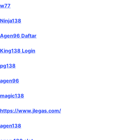
w77
Ninja138
Agen96 Daftar
King138 Login
pg138
agen96
magic138
https://www.jlegas.com/
agen138