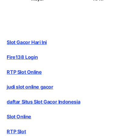
Slot Gacor Hari Ini
Fire138 Login
RTP Slot Online
judi slot online gacor
daftar Situs Slot Gacor Indonesia
Slot Online
RTP Slot