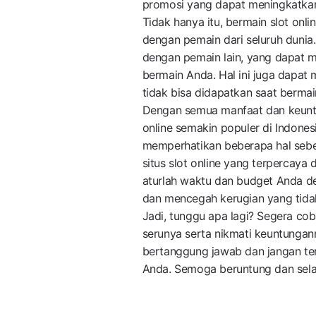
promosi yang dapat meningkatka
Tidak hanya itu, bermain slot onl
dengan pemain dari seluruh dunia.
dengan pemain lain, yang dapat 
bermain Anda. Hal ini juga dapa
tidak bisa didapatkan saat bermai
Dengan semua manfaat dan keuntun
online semakin populer di Indones
memperhatikan beberapa hal sebe
situs slot online yang terpercaya d
aturlah waktu dan budget Anda d
dan mencegah kerugian yang tidak
Jadi, tunggu apa lagi? Segera coba
serunya serta nikmati keuntungan
bertanggung jawab dan jangan ter
Anda. Semoga beruntung dan sel