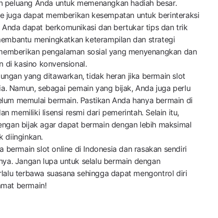
n peluang Anda untuk memenangkan hadiah besar.
ine juga dapat memberikan kesempatan untuk berinteraksi
 Anda dapat berkomunikasi dan bertukar tips dan trik
membantu meningkatkan keterampilan dan strategi
t memberikan pengalaman sosial yang menyenangkan dan
n di kasino konvensional.
gan yang ditawarkan, tidak heran jika bermain slot
ia. Namun, sebagai pemain yang bijak, Anda juga perlu
lum memulai bermain. Pastikan Anda hanya bermain di
an memiliki lisensi resmi dari pemerintah. Selain itu,
engan bijak agar dapat bermain dengan lebih maksimal
 diinginkan.
 bermain slot online di Indonesia dan rasakan sendiri
nya. Jangan lupa untuk selalu bermain dengan
lalu terbawa suasana sehingga dapat mengontrol diri
amat bermain!