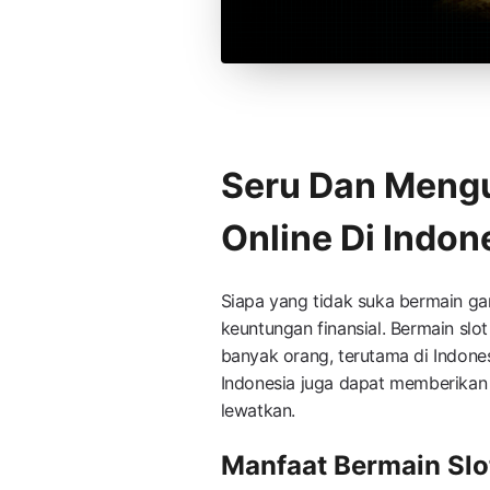
Seru Dan Mengu
Online Di Indon
Siapa yang tidak suka bermain g
keuntungan finansial. Bermain slot
banyak orang, terutama di Indonesi
Indonesia juga dapat memberikan
lewatkan.
Manfaat Bermain Slot