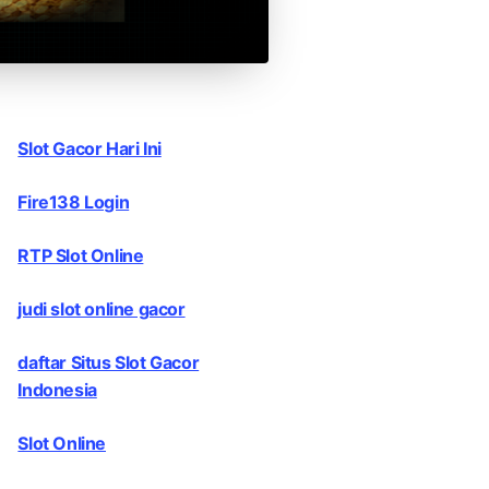
Slot Gacor Hari Ini
Fire138 Login
RTP Slot Online
judi slot online gacor
daftar Situs Slot Gacor
Indonesia
Slot Online