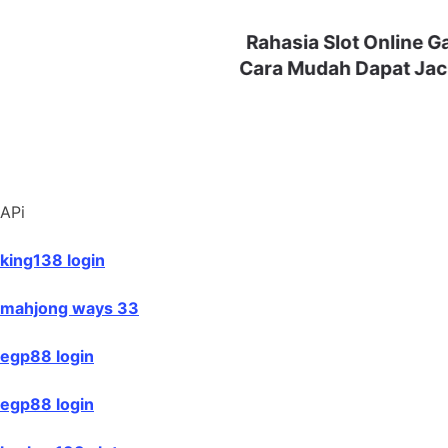
Navigasi
Rahasia Slot Online G
Pos
Cara Mudah Dapat Jac
APi
king138 login
mahjong ways 33
egp88 login
egp88 login