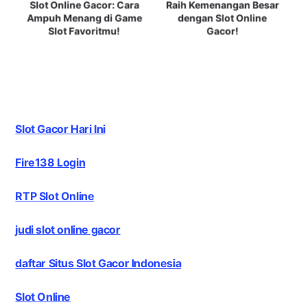
Slot Online Gacor: Cara
Raih Kemenangan Besar
Pos
Ampuh Menang di Game
dengan Slot Online
Slot Favoritmu!
Gacor!
Slot Gacor Hari Ini
Fire138 Login
RTP Slot Online
judi slot online gacor
daftar Situs Slot Gacor Indonesia
Slot Online