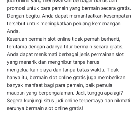
judi online yang menawarkan berbagai bonus dan
promosi untuk para pemain yang bermain secara gratis.
Dengan begitu, Anda dapat memanfaatkan kesempatan
tersebut untuk meningkatkan peluang kemenangan
Anda.
Keseruan bermain slot online tidak pernah berhenti,
terutama dengan adanya fitur bermain secara gratis.
Anda dapat menikmati berbagai jenis permainan slot
yang menarik dan menghibur tanpa harus
mengeluarkan biaya dan tanpa batas waktu. Tidak
hanya itu, bermain slot online gratis juga memberikan
banyak manfaat bagi para pemain, baik pemula
maupun yang berpengalaman. Jadi, tunggu apalagi?
Segera kunjungi situs judi online terpercaya dan nikmati
serunya bermain slot online gratis!
Navigasi