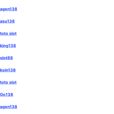
agen138
asu138
toto slot
king138
slot88
koin138
toto slot
Go138
agen138