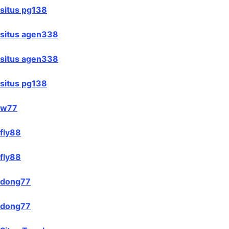
situs pg138
situs agen338
situs agen338
situs pg138
w77
fly88
fly88
dong77
dong77