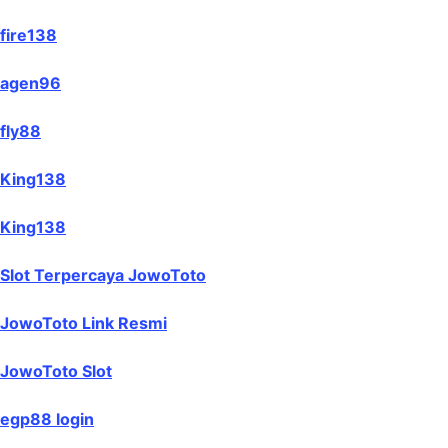
fire138
agen96
fly88
King138
King138
Slot Terpercaya JowoToto
JowoToto Link Resmi
JowoToto Slot
egp88 login