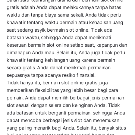
gratis adalah Anda dapat melakukannya tanpa batas
waktu dan tanpa biaya sama sekali. Anda tidak perlu
khawatir tentang waktu bermain atau kehabisan uang
saat sedang asyik bermain slot online. Tidak ada
batasan waktu, sehingga Anda dapat menikmati
keseruan bermain slot online setiap saat, kapanpun dan
dimanapun Anda mau. Selain itu, Anda juga tidak perlu
khawatir tentang kehilangan uang karena bermain
secara gratis. Anda dapat menikmati permainan
sepuasnya tanpa adanya resiko finansial.
Tidak hanya itu, bermain slot online gratis juga
memberikan fleksibilitas yang lebih besar bagi para
pemain. Anda dapat memilih berbagai jenis permainan
slot sesuai dengan selera dan keinginan Anda. Tidak
ada batasan untuk berganti permainan, sehingga Anda
dapat mencoba berbagai jenis slot dan menemukan
yang paling menarik bagi Anda. Selain itu, banyak situs