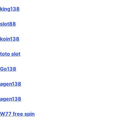
king138
slot88
koin138
toto slot
Go138
agen138
agen138
W77 free spin