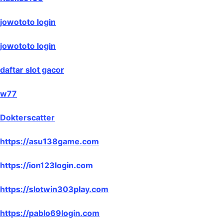
jowototo login
jowototo login
daftar slot gacor
w77
Dokterscatter
https://asu138game.com
https://ion123login.com
https://slotwin303play.com
https://pablo69login.com