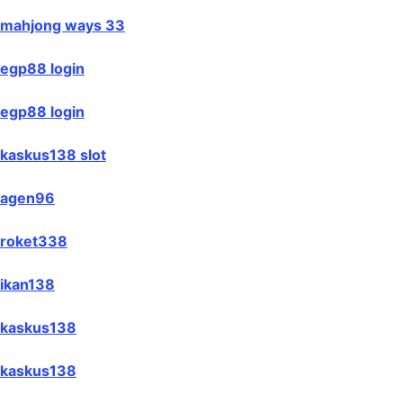
mahjong ways 33
egp88 login
egp88 login
kaskus138 slot
agen96
roket338
ikan138
kaskus138
kaskus138