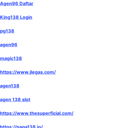
Agen96 Daftar
King138 Login
pg138
agen96
magic138
https://www.jlegas.com/
agen138
agen 138 slot
https://www.thesuperficial.com/
https://naga138.io/