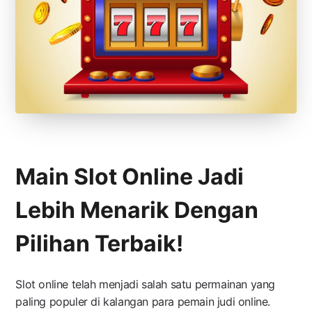
Main Slot Online Jadi
Lebih Menarik Dengan
Pilihan Terbaik!
Slot online telah menjadi salah satu permainan yang
paling populer di kalangan para pemain judi online.