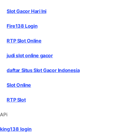
Slot Gacor Hari Ini
Fire138 Login
RTP Slot Online
judi slot online gacor
daftar Situs Slot Gacor Indonesia
Slot Online
RTP Slot
APi
king138 login