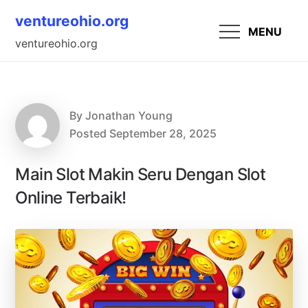
Skip
ventureohio.org
to
MENU
content
ventureohio.org
By
Jonathan Young
Posted
September 28, 2025
Main Slot Makin Seru Dengan Slot
Online Terbaik!