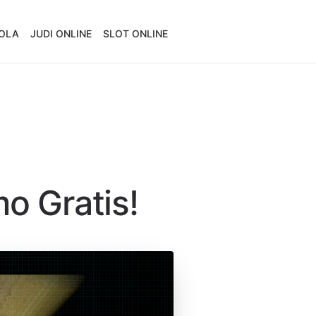
BOLA
JUDI ONLINE
SLOT ONLINE
o Gratis!