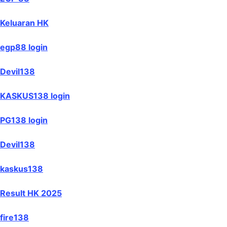
Keluaran HK
egp88 login
Devil138
KASKUS138 login
PG138 login
Devil138
kaskus138
Result HK 2025
fire138