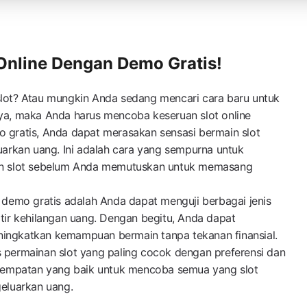
Online Dengan Demo Gratis!
lot? Atau mungkin Anda sedang mencari cara baru untuk
ya, maka Anda harus mencoba keseruan slot online
 gratis, Anda dapat merasakan sensasi bermain slot
uarkan uang. Ini adalah cara yang sempurna untuk
an slot sebelum Anda memutuskan untuk memasang
 demo gratis adalah Anda dapat menguji berbagai jenis
tir kehilangan uang. Dengan begitu, Anda dapat
ngkatkan kemampuan bermain tanpa tekanan finansial.
 permainan slot yang paling cocok dengan preferensi dan
esempatan yang baik untuk mencoba semua yang slot
eluarkan uang.