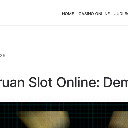
HOME
CASINO ONLINE
JUDI 
026
uan Slot Online: Dem