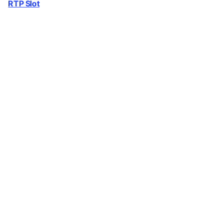
RTP Slot