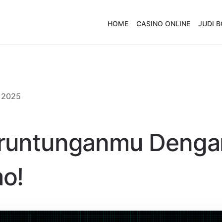
HOME
CASINO ONLINE
JUDI 
 2025
runtunganmu Dengan
o!