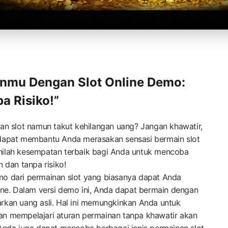
nmu Dengan Slot Online Demo:
a Risiko!”
 slot namun takut kehilangan uang? Jangan khawatir,
 dapat membantu Anda merasakan sensasi bermain slot
Inilah kesempatan terbaik bagi Anda untuk mencoba
dan tanpa risiko!
mo dari permainan slot yang biasanya dapat Anda
line. Dalam versi demo ini, Anda dapat bermain dengan
arkan uang asli. Hal ini memungkinkan Anda untuk
an mempelajari aturan permainan tanpa khawatir akan