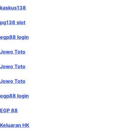
kaskus138
pg138 slot
egp88 login
Jowo Toto
Jowo Toto
Jowo Toto
egp88 login
EGP 88
Keluaran HK