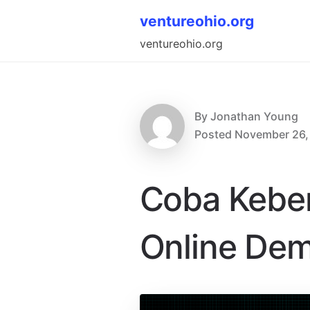
Skip
ventureohio.org
to
content
ventureohio.org
By
Jonathan Young
Posted
November 26,
Coba Kebe
Online Dem