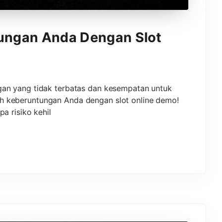
ungan Anda Dengan Slot
an yang tidak terbatas dan kesempatan untuk
 keberuntungan Anda dengan slot online demo!
a risiko kehil