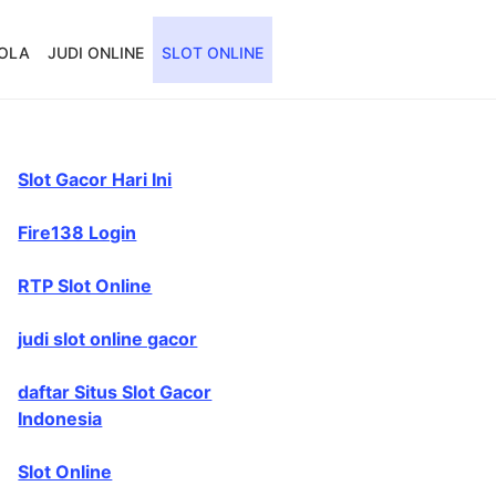
BOLA
JUDI ONLINE
SLOT ONLINE
Slot Gacor Hari Ini
Fire138 Login
RTP Slot Online
judi slot online gacor
daftar Situs Slot Gacor
Indonesia
Slot Online