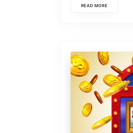
READ MORE