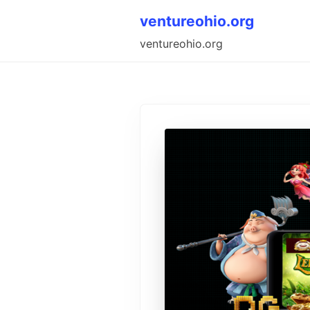
Skip
ventureohio.org
to
content
ventureohio.org