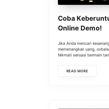
Coba Keberunt
Online Demo!
Jika Anda mencari kesenang
memenangkan uang, cobalah
Nikmati sensasi bermain tanp
READ MORE