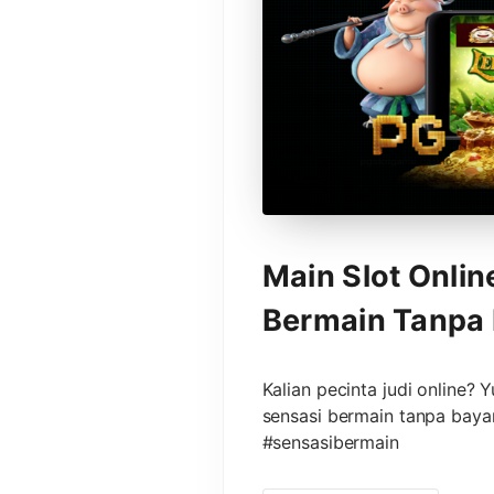
Main Slot Onlin
Bermain Tanpa 
Kalian pecinta judi online? 
sensasi bermain tanpa bayar
#sensasibermain