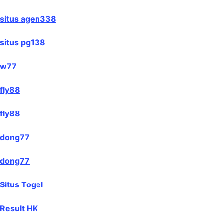
situs agen338
situs pg138
w77
fly88
fly88
dong77
dong77
Situs Togel
Result HK