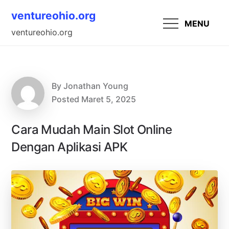
Skip
ventureohio.org
to
MENU
content
ventureohio.org
By
Jonathan Young
Posted
Maret 5, 2025
Cara Mudah Main Slot Online
Dengan Aplikasi APK