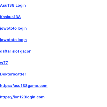
Asu138 Login
Kaskus138
jowototo login
jowototo login
daftar slot gacor
w77
Dokterscatter
https://asu138game.com
https://ion123login.com