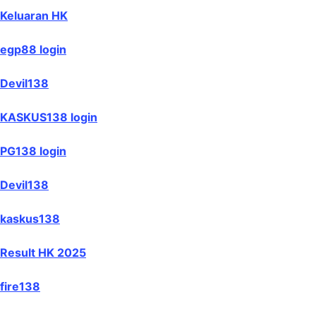
Keluaran HK
egp88 login
Devil138
KASKUS138 login
PG138 login
Devil138
kaskus138
Result HK 2025
fire138