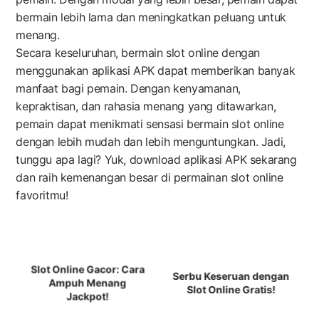
bermain lebih lama dan meningkatkan peluang untuk
menang.
Secara keseluruhan, bermain slot online dengan
menggunakan aplikasi APK dapat memberikan banyak
manfaat bagi pemain. Dengan kenyamanan,
kepraktisan, dan rahasia menang yang ditawarkan,
pemain dapat menikmati sensasi bermain slot online
dengan lebih mudah dan lebih menguntungkan. Jadi,
tunggu apa lagi? Yuk, download aplikasi APK sekarang
dan raih kemenangan besar di permainan slot online
favoritmu!
Navigasi
Slot Online Gacor: Cara
Pos
Serbu Keseruan dengan
Ampuh Menang
Slot Online Gratis!
Jackpot!