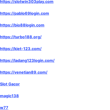
https://slotwin303play.com
https://pablo69login.com
https://bio88login.com
https://turbo188.org/
https://kiet-123.com/
https://ladang123login.com/
https://venetian89.com/
Slot Gacor
magic138
w77