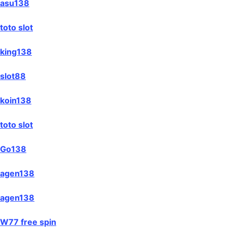
asu138
toto slot
king138
slot88
koin138
toto slot
Go138
agen138
agen138
W77 free spin