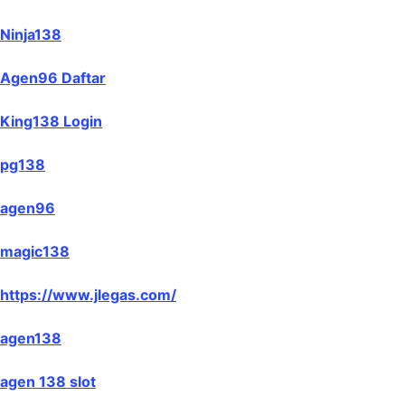
Ninja138
Agen96 Daftar
King138 Login
pg138
agen96
magic138
https://www.jlegas.com/
agen138
agen 138 slot