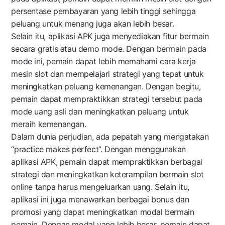
persentase pembayaran yang lebih tinggi sehingga
peluang untuk menang juga akan lebih besar.
Selain itu, aplikasi APK juga menyediakan fitur bermain
secara gratis atau demo mode. Dengan bermain pada
mode ini, pemain dapat lebih memahami cara kerja
mesin slot dan mempelajari strategi yang tepat untuk
meningkatkan peluang kemenangan. Dengan begitu,
pemain dapat mempraktikkan strategi tersebut pada
mode uang asli dan meningkatkan peluang untuk
meraih kemenangan.
Dalam dunia perjudian, ada pepatah yang mengatakan
“practice makes perfect”. Dengan menggunakan
aplikasi APK, pemain dapat mempraktikkan berbagai
strategi dan meningkatkan keterampilan bermain slot
online tanpa harus mengeluarkan uang. Selain itu,
aplikasi ini juga menawarkan berbagai bonus dan
promosi yang dapat meningkatkan modal bermain
pemain. Dengan modal yang lebih besar, pemain dapat