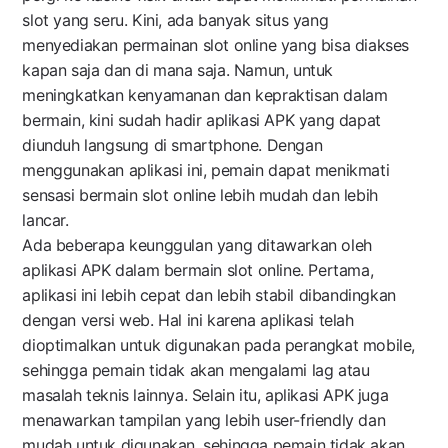
slot yang seru. Kini, ada banyak situs yang
menyediakan permainan slot online yang bisa diakses
kapan saja dan di mana saja. Namun, untuk
meningkatkan kenyamanan dan kepraktisan dalam
bermain, kini sudah hadir aplikasi APK yang dapat
diunduh langsung di smartphone. Dengan
menggunakan aplikasi ini, pemain dapat menikmati
sensasi bermain slot online lebih mudah dan lebih
lancar.
Ada beberapa keunggulan yang ditawarkan oleh
aplikasi APK dalam bermain slot online. Pertama,
aplikasi ini lebih cepat dan lebih stabil dibandingkan
dengan versi web. Hal ini karena aplikasi telah
dioptimalkan untuk digunakan pada perangkat mobile,
sehingga pemain tidak akan mengalami lag atau
masalah teknis lainnya. Selain itu, aplikasi APK juga
menawarkan tampilan yang lebih user-friendly dan
mudah untuk digunakan, sehingga pemain tidak akan