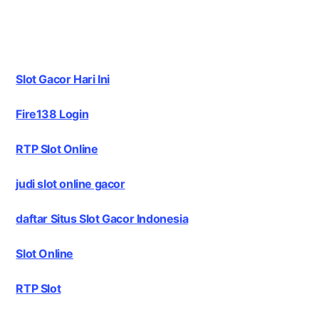
Slot Gacor Hari Ini
Fire138 Login
RTP Slot Online
judi slot online gacor
daftar Situs Slot Gacor Indonesia
Slot Online
RTP Slot